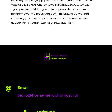
osobowych i polityką prywatności
Homa Nieruchomości ul.
Wąska 26, 89-606 Charzykowy NIP: 5552020090
,
wyrażam
zgodę na kontakt firmy w celu odpowiedzi. Zostałem
poinformowany o przysługującym mi prawie do wglądu i
informacji, usunięcia i przeniesienia oraz sprostowania,
uzupełnienia i ograniczenia przetwarzania. *
Email

biuro@homa-nieruchomosci.pl
Zadzwoń