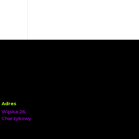
Adres
Wąska 26,
Charzykowy