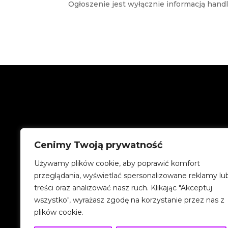
Ogłoszenie jest wyłącznie informacją handlow
Cenimy Twoją prywatność
Używamy plików cookie, aby poprawić komfort
Email

przeglądania, wyświetlać spersonalizowane reklamy lu
biuro@homa-
treści oraz analizować nasz ruch. Klikając "Akceptuj
nieruchomosci.pl
wszystko", wyrażasz zgodę na korzystanie przez nas z
plików cookie.