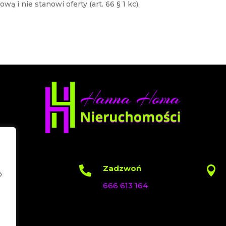
ą i nie stanowi oferty (art. 66 § 1 kc).
Zadzwoń


b
666 613 164