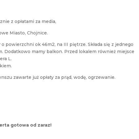
znie z opłatami za media,
owe Miasto, Chojnice.
y
o powierzchni ok 46m2, na III piętrze. Składa się z jednego
. Dodatkowo mamy balkon. Przed lokalem również miejsce
era L.
kiem.
nszu zawarte już opłaty za prąd, wodę, ogrzewanie.
erta gotowa od zaraz!